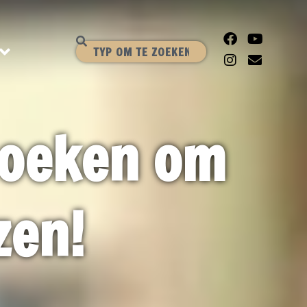
sboeken om
zen!