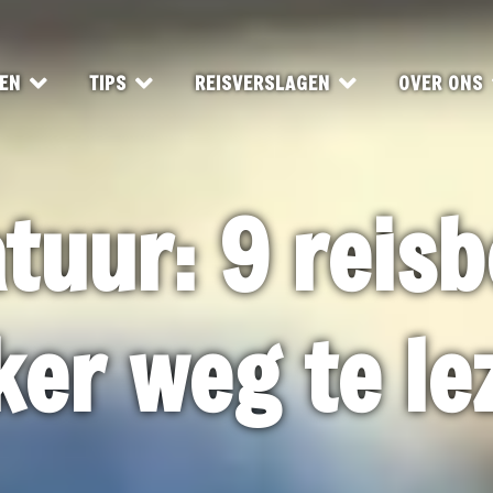
EN
TIPS
REISVERSLAGEN
OVER ONS
atuur: 9 rei
ker weg te le