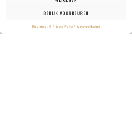
BEKIJK VOORKEUREN
Disclaimer & Privacy Policy
Privacyverklaring
ARTIKELEN
Reisliteratuur: Simpelweg Thailand reisgids
25 juni 2026