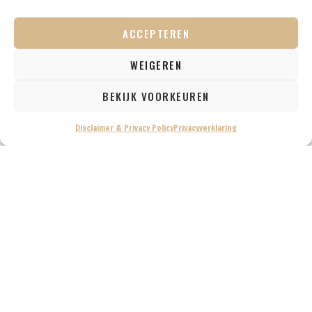
ACCEPTEREN
WEIGEREN
BEKIJK VOORKEUREN
Disclaimer & Privacy Policy
Privacyverklaring
Van 28 december 2014 t/m 2 januari 2015 hebben we
een mooie reis naar Litouwen en Letland gemaakt.
Tijdens deze reis hebben we verschillende
reisverslagen geschreven waarin we precies
beschrijven hoe deze dagen eruit hebben gezien. Deze
reisverslagen kan je hier allemaal terugvinden.