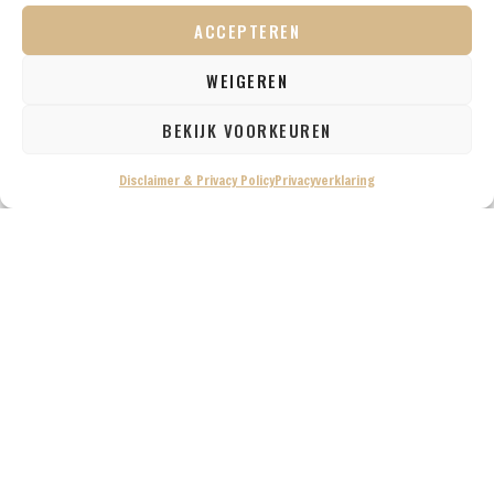
ACCEPTEREN
WEIGEREN
BEKIJK VOORKEUREN
Disclaimer & Privacy Policy
Privacyverklaring
Van 9 t/m 17 maart 2025 hebben we een heerlijke reis
gemaakt naar Bonaire gemaakt. Tijdens deze reis
hebben we verschillende reisverslagen geschreven
waarin we precies beschrijven hoe deze dagen eruit
hebben gezien. Deze reisverslagen kan je hier allemaal
terugvinden.