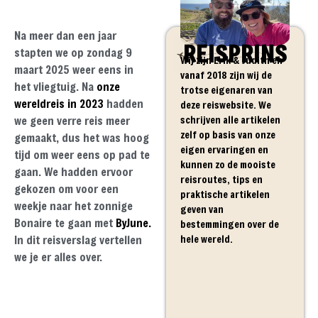
Na meer dan een jaar
REISPRINS
stapten we op zondag 9
Wij zijn Erik & Judith en
maart 2025 weer eens in
vanaf 2018 zijn wij de
het vliegtuig. Na
onze
trotse eigenaren van
wereldreis in 2023
hadden
deze reiswebsite. We
schrijven alle artikelen
we geen verre reis meer
zelf op basis van onze
gemaakt, dus het was hoog
eigen ervaringen en
tijd om weer eens op pad te
kunnen zo de mooiste
gaan. We hadden ervoor
reisroutes, tips en
gekozen om voor een
praktische artikelen
weekje naar het zonnige
geven van
Bonaire te gaan met
ByJune.
bestemmingen over de
hele wereld.
In dit reisverslag vertellen
we je er alles over.