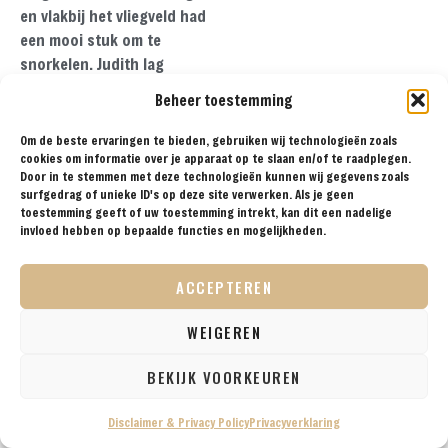
en vlakbij het vliegveld had
een mooi stuk om te
snorkelen. Judith lag
daarom al snel weer in het
Beheer toestemming
water en zag zo de eerste
mooie gekleurde vissen van
Om de beste ervaringen te bieden, gebruiken wij technologieën zoals
deze reis. Het werd er
cookies om informatie over je apparaat op te slaan en/of te raadplegen.
Door in te stemmen met deze technologieën kunnen wij gegevens zoals
langzaam ook wat drukker,
surfgedrag of unieke ID's op deze site verwerken. Als je geen
zeker nadat de
toestemming geeft of uw toestemming intrekt, kan dit een nadelige
verschillende foodtrucks
invloed hebben op bepaalde functies en mogelijkheden.
zich hadden geparkeerd.
Wij kozen voor een paar
ACCEPTEREN
lekkere viswraps bij
Kite
City
en stapten hierna weer
WEIGEREN
de auto in.
BEKIJK VOORKEUREN
Disclaimer & Privacy Policy
Privacyverklaring