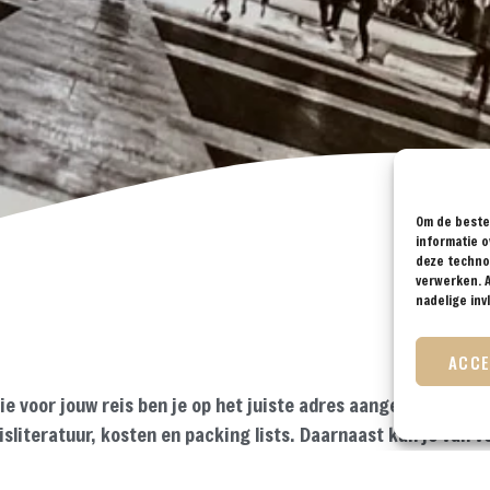
Om de beste 
informatie o
deze technol
verwerken. A
nadelige in
ACC
tie voor jouw reis ben je op het juiste adres aangekomen. On
sliteratuur, kosten en packing lists. Daarnaast kan je van v
is en vertellen we je precies hoe je een visum moet aanvra