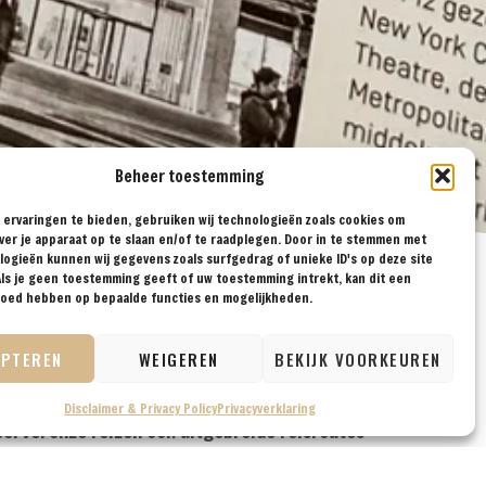
Beheer toestemming
ervaringen te bieden, gebruiken wij technologieën zoals cookies om
ver je apparaat op te slaan en/of te raadplegen. Door in te stemmen met
ogieën kunnen wij gegevens zoals surfgedrag of unieke ID's op deze site
ls je geen toestemming geeft of uw toestemming intrekt, kan dit een
vloed hebben op bepaalde functies en mogelijkheden.
EPTEREN
WEIGEREN
BEKIJK VOORKEUREN
ze website staat namelijk bomvol met nuttige
Disclaimer & Privacy Policy
Privacyverklaring
eel vel onze reizen ook uitgebreide reisroutes
gen voor jouw bestemming. Tenslotte hebben we