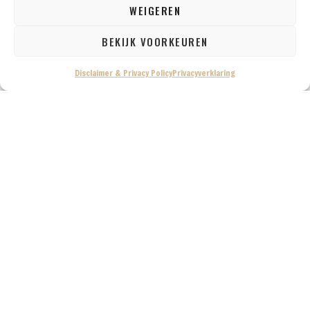
WEIGEREN
Kennismaking met
Thailand. Als je na het
BEKIJK VOORKEUREN
eerste hoofdstuk de
keuze hebt gemaakt
Disclaimer & Privacy Policy
Privacyverklaring
om naar Thailand te
gaan staat er in dit
hoofdstuk algemene
informatie om alvast
wat kennis te hebben
over Thailand. Denk
aan de mooiste
stranden, populaire
activiteiten, de Thaise
keuken, de mooiste
tempels en een beetje
geschiedenis.
Thailand bezoeken. In
dit laatste hoofdstuk