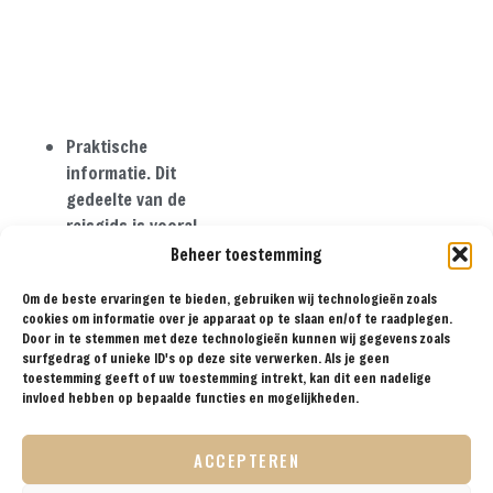
Praktische
informatie. Dit
gedeelte van de
reisgids is vooral
interessant wanneer
Beheer toestemming
je nog de keuze moet
Om de beste ervaringen te bieden, gebruiken wij technologieën zoals
gaan maken om naar
cookies om informatie over je apparaat op te slaan en/of te raadplegen.
Thailand te gaan. Zo
Door in te stemmen met deze technologieën kunnen wij gegevens zoals
staat er informatie
surfgedrag of unieke ID's op deze site verwerken. Als je geen
toestemming geeft of uw toestemming intrekt, kan dit een nadelige
over vervoer,
invloed hebben op bepaalde functies en mogelijkheden.
veiligheid en
gezondheid, klimaat
ACCEPTEREN
en feesten en
feestdag.