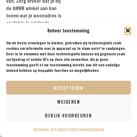
valt. Zorg ervoor dat je bij
de ANWB winkel aan kan
tonen wat je woonadres is
en dat je je originele
rijbewijs en 2 pasfoto’s bij
Beheer toestemming
je hebt. Je krijgt het
Om de beste ervaringen te bieden, gebruiken wij technologieën zoals
internationaal rijbewijs
cookies om informatie over je apparaat op te slaan en/of te raadplegen.
direct mee.
Door in te stemmen met deze technologieën kunnen wij gegevens zoals
surfgedrag of unieke ID's op deze site verwerken. Als je geen
toestemming geeft of uw toestemming intrekt, kan dit een nadelige
invloed hebben op bepaalde functies en mogelijkheden.
ACCEPTEREN
WEIGEREN
BEKIJK VOORKEUREN
Disclaimer & Privacy Policy
Privacyverklaring