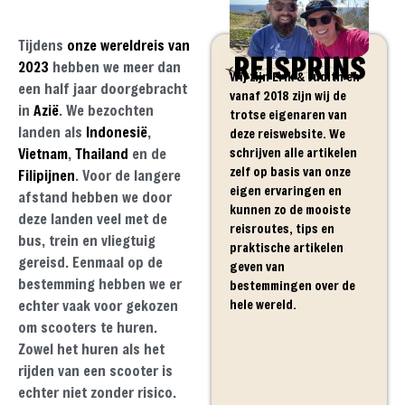
Tijdens
onze wereldreis van
REISPRINS
2023
hebben we meer dan
Wij zijn Erik & Judith en
een half jaar doorgebracht
vanaf 2018 zijn wij de
in
Azië
. We bezochten
trotse eigenaren van
landen als
Indonesië
,
deze reiswebsite. We
schrijven alle artikelen
Vietnam
,
Thailand
en de
zelf op basis van onze
Filipijnen
. Voor de langere
eigen ervaringen en
afstand hebben we door
kunnen zo de mooiste
deze landen veel met de
reisroutes, tips en
bus, trein en vliegtuig
praktische artikelen
gereisd. Eenmaal op de
geven van
bestemming hebben we er
bestemmingen over de
hele wereld.
echter vaak voor gekozen
om scooters te huren.
Zowel het huren als het
rijden van een scooter is
echter niet zonder risico.