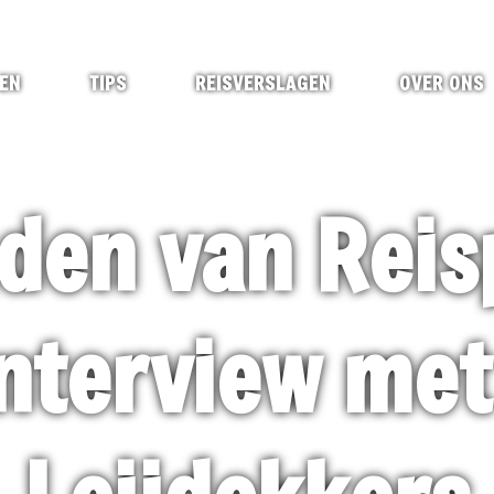
EN
TIPS
REISVERSLAGEN
OVER ONS
den van Reis
nterview met