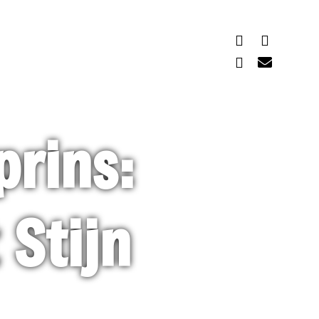
prins:
 Stijn