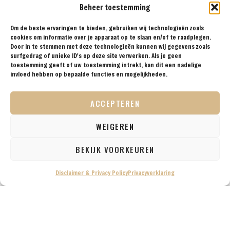
Beheer toestemming
Om de beste ervaringen te bieden, gebruiken wij technologieën zoals
cookies om informatie over je apparaat op te slaan en/of te raadplegen.
Door in te stemmen met deze technologieën kunnen wij gegevens zoals
surfgedrag of unieke ID's op deze site verwerken. Als je geen
toestemming geeft of uw toestemming intrekt, kan dit een nadelige
invloed hebben op bepaalde functies en mogelijkheden.
ACCEPTEREN
WEIGEREN
BEKIJK VOORKEUREN
Disclaimer & Privacy Policy
Privacyverklaring
Van 21 juli 2017 t/m 8 augustus 2017 hebben we een
prachtige treinreis door Japan gemaakt. Tijdens deze
reis hebben we verschillende reisverslagen
geschreven waarin we precies beschrijven hoe deze