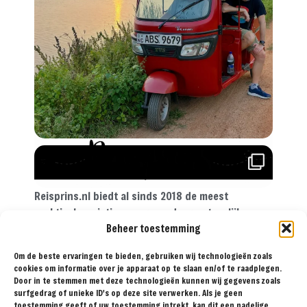
Reisprins.nl biedt al sinds 2018 de meest
praktische reistips aan voor de avontuurlijke
Beheer toestemming
reiziger. Met onze tips, reisroutes en
reisverslagen ga je met een gerust hart op reis!
Om de beste ervaringen te bieden, gebruiken wij technologieën zoals
cookies om informatie over je apparaat op te slaan en/of te raadplegen.
Door in te stemmen met deze technologieën kunnen wij gegevens zoals
surfgedrag of unieke ID's op deze site verwerken. Als je geen
BESTEMMINGEN
TIPS
REISVERSLAGEN
OVER
SAMENWERKEN
toestemming geeft of uw toestemming intrekt, kan dit een nadelige