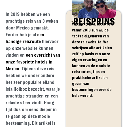
In 2019 hebben we een
REISPRINS
prachtige reis van 3 weken
Wij zijn Erik & Judith en
door Mexico gemaakt.
vanaf 2018 zijn wij de
Eerder heb je al
een
trotse eigenaren van
handige reisroute
hiervoor
deze reiswebsite. We
schrijven alle artikelen
op onze website kunnen
zelf op basis van onze
vinden en
een overzicht van
eigen ervaringen en
onze favoriete hotels in
kunnen zo de mooiste
Mexico
. Tijdens deze reis
reisroutes, tips en
hebben we onder andere
praktische artikelen
het zeer populaire eiland
geven van
Isla Holbox bezocht, waar je
bestemmingen over de
hele wereld.
prachtige stranden en een
relaxte sfeer vindt. Hoog
tijd dus om eens dieper in
te gaan op deze mooie
bestemming. Dit artikel is