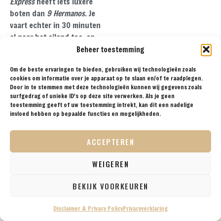
Express
heeft iets luxere
boten dan
9 Hermanos
. Je
vaart echter in 30 minuten
al naar het eiland toe, en
voor een dergelijke afstand
Beheer toestemming
voldoen beiden boten. De
Om de beste ervaringen te bieden, gebruiken wij technologieën zoals
tickets hoef je niet van
cookies om informatie over je apparaat op te slaan en/of te raadplegen.
tevoren te bestellen maar je
Door in te stemmen met deze technologieën kunnen wij gegevens zoals
kan je ter plaatse kopen
surfgedrag of unieke ID's op deze site verwerken. Als je geen
toestemming geeft of uw toestemming intrekt, kan dit een nadelige
voor de eerstvolgende
invloed hebben op bepaalde functies en mogelijkheden.
vaart.
ACCEPTEREN
WEIGEREN
BEKIJK VOORKEUREN
Disclaimer & Privacy Policy
Privacyverklaring