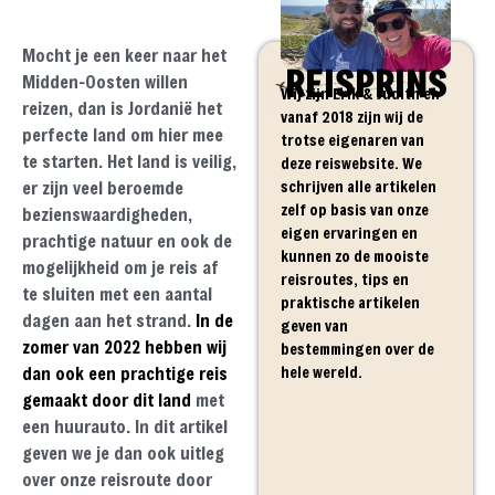
Mocht je een keer naar het
REISPRINS
Midden-Oosten willen
Wij zijn Erik & Judith en
reizen, dan is Jordanië het
vanaf 2018 zijn wij de
perfecte land om hier mee
trotse eigenaren van
te starten. Het land is veilig,
deze reiswebsite. We
schrijven alle artikelen
er zijn veel beroemde
zelf op basis van onze
bezienswaardigheden,
eigen ervaringen en
prachtige natuur en ook de
kunnen zo de mooiste
mogelijkheid om je reis af
reisroutes, tips en
te sluiten met een aantal
praktische artikelen
dagen aan het strand.
In de
geven van
zomer van 2022 hebben wij
bestemmingen over de
hele wereld.
dan ook een prachtige reis
gemaakt door dit land
met
een huurauto. In dit artikel
geven we je dan ook uitleg
over onze reisroute door