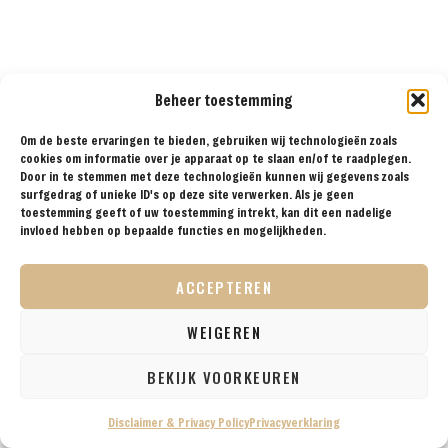
Beheer toestemming
Om de beste ervaringen te bieden, gebruiken wij technologieën zoals
cookies om informatie over je apparaat op te slaan en/of te raadplegen.
Door in te stemmen met deze technologieën kunnen wij gegevens zoals
surfgedrag of unieke ID's op deze site verwerken. Als je geen
toestemming geeft of uw toestemming intrekt, kan dit een nadelige
invloed hebben op bepaalde functies en mogelijkheden.
De derde dag in Amman
ACCEPTEREN
hebben we gebruikt om de
grote bezienswaardigheden
WEIGEREN
te zien. We hebben een
Uber genomen naar de
BEKIJK VOORKEUREN
Citadel van Amman om
hierna door te lopen naar
Disclaimer & Privacy Policy
Privacyverklaring
het Romeinse Theater.