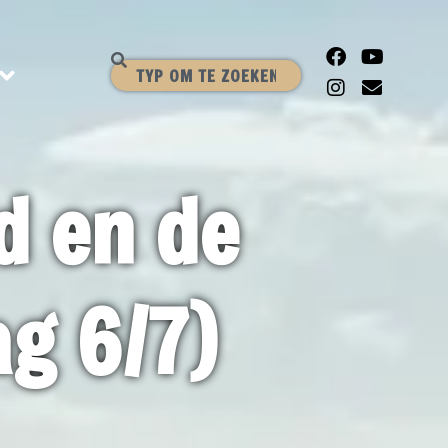
d en de
ag 6/7)