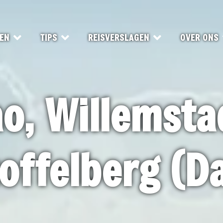
EN
TIPS
REISVERSLAGEN
OVER ONS
o, Willemsta
offelberg (D