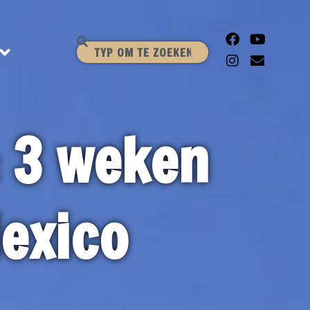
: 3 weken
exico