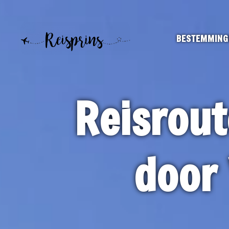
BESTEMMING
Reisrout
door