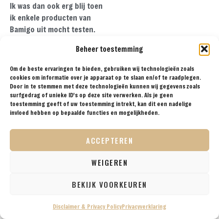
Ik was dan ook erg blij toen
ik enkele producten van
Bamigo uit mocht testen.
Zowel de t-shirts als de
Beheer toestemming
boxershorts werden
aangeleverd in de
Om de beste ervaringen te bieden, gebruiken wij technologieën zoals
kenmerkende stijlvolle
cookies om informatie over je apparaat op te slaan en/of te raadplegen.
Door in te stemmen met deze technologieën kunnen wij gegevens zoals
dozen van Bamigo.
surfgedrag of unieke ID's op deze site verwerken. Als je geen
toestemming geeft of uw toestemming intrekt, kan dit een nadelige
invloed hebben op bepaalde functies en mogelijkheden.
ACCEPTEREN
WEIGEREN
BEKIJK VOORKEUREN
Disclaimer & Privacy Policy
Privacyverklaring