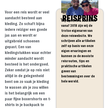
Voor een reis wordt er veel
REISPRINS
aandacht besteed aan
Wij zijn Erik & Judith en
kleding. Zo schaft bijna
vanaf 2018 zijn wij de
iedere reiziger een goede
trotse eigenaren van
jas aan en wordt er
deze reiswebsite. We
schrijven alle artikelen
uitgebreid schoenen
zelf op basis van onze
gepast. Een van
eigen ervaringen en
kledingstukken waar echter
kunnen zo de mooiste
minder aandacht wordt
reisroutes, tips en
besteed is het ondergoed.
praktische artikelen
Zeker omdat je op reis niet
geven van
altijd in de gelegenheid
bestemmingen over de
hele wereld.
bent om zo vaak je kleding
te wassen als je zou willen
is het belangrijk om een
paar fijne boxershorts en t-
shirts in je backpack te