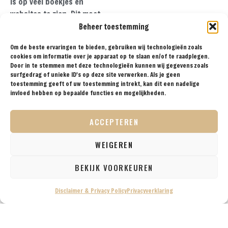
is op veel boekjes en
websites te zien. Dit moet
ook wel de reden zijn
Beheer toestemming
waarom het hier enorm
Om de beste ervaringen te bieden, gebruiken wij technologieën zoals
druk was. Net als in Nara
cookies om informatie over je apparaat op te slaan en/of te raadplegen.
waren hier overigens ook
Door in te stemmen met deze technologieën kunnen wij gegevens zoals
veel herten te zien.
surfgedrag of unieke ID's op deze site verwerken. Als je geen
toestemming geeft of uw toestemming intrekt, kan dit een nadelige
invloed hebben op bepaalde functies en mogelijkheden.
ACCEPTEREN
WEIGEREN
BEKIJK VOORKEUREN
Disclaimer & Privacy Policy
Privacyverklaring