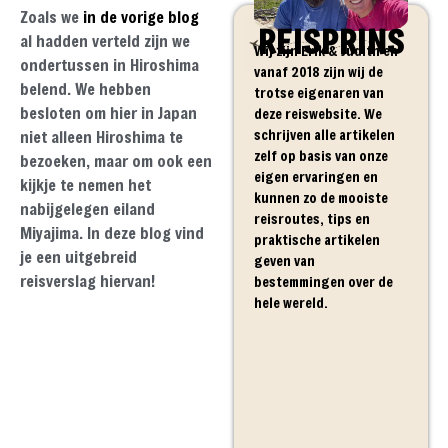
Zoals we
in de vorige blog
REISPRINS
al hadden verteld zijn we
Wij zijn Erik & Judith en
ondertussen in Hiroshima
vanaf 2018 zijn wij de
belend. We hebben
trotse eigenaren van
besloten om hier in Japan
deze reiswebsite. We
schrijven alle artikelen
niet alleen Hiroshima te
zelf op basis van onze
bezoeken, maar om ook een
eigen ervaringen en
kijkje te nemen het
kunnen zo de mooiste
nabijgelegen eiland
reisroutes, tips en
Miyajima. In deze blog vind
praktische artikelen
je een uitgebreid
geven van
reisverslag hiervan!
bestemmingen over de
hele wereld.