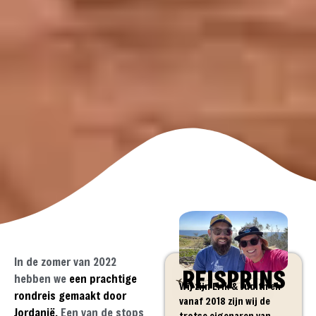
In de zomer van 2022
REISPRINS
hebben we
een prachtige
Wij zijn Erik & Judith en
rondreis gemaakt door
vanaf 2018 zijn wij de
Jordanië.
Een van de stops
trotse eigenaren van