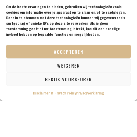
uitstekende ligging omdat
Om de beste ervaringen te bieden, gebruiken wij technologieën zoals
het wat verder in de
cookies om informatie over je apparaat op te slaan en/of te raadplegen.
Door in te stemmen met deze technologieën kunnen wij gegevens zoals
woestijn ligt, maar net
surfgedrag of unieke ID's op deze site verwerken. Als je geen
buiten het officiële
toestemming geeft of uw toestemming intrekt, kan dit een nadelige
beschermde gebied van de
invloed hebben op bepaalde functies en mogelijkheden.
Wadi Rum. Daarom is het
bijvoorbeeld wel
ACCEPTEREN
toegestaan om in de avond
wat luidere muziek te
WEIGEREN
spelen. Veel kampen liggen
liggen echter aan de
BEKIJK VOORKEUREN
buitenste rand van de Wadi
Rum woestijn, waaronder
Disclaimer & Privacy Policy
Privacyverklaring
zelfs een groot aantal
direct aan de weg waardoor
je feitelijk niet echt in de
woestijn overnacht.