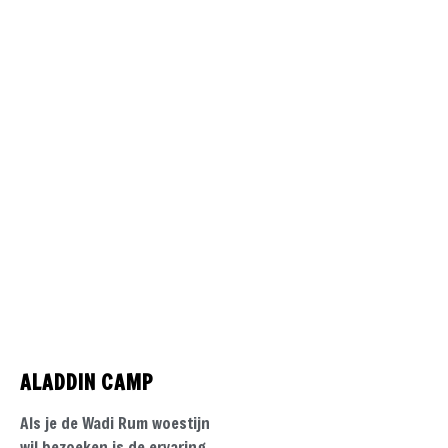
In de woestijn heerst een
ultieme rust
Een kenmerkende foto van de
Wadi Rum woestijn in Jordanië
ALADDIN CAMP
Als je de Wadi Rum woestijn
wil bezoeken is de ervaring