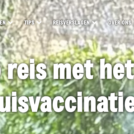
EN
TIPS
REISVERSLAGEN
OVER ONS
p reis met he
uisvaccinatie