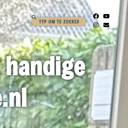
t handige
.nl