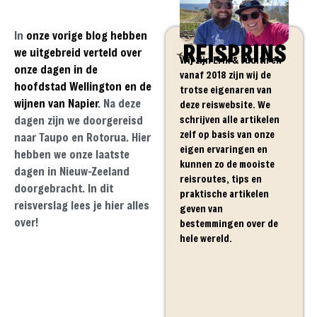
In
onze vorige blog hebben
REISPRINS
we uitgebreid verteld over
Wij zijn Erik & Judith en
onze dagen in de
vanaf 2018 zijn wij de
hoofdstad Wellington en de
trotse eigenaren van
wijnen van Napier
. Na deze
deze reiswebsite. We
schrijven alle artikelen
dagen zijn we doorgereisd
zelf op basis van onze
naar Taupo en Rotorua. Hier
eigen ervaringen en
hebben we onze laatste
kunnen zo de mooiste
dagen in Nieuw-Zeeland
reisroutes, tips en
doorgebracht. In dit
praktische artikelen
reisverslag lees je hier alles
geven van
over!
bestemmingen over de
hele wereld.