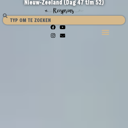
Nieuw-Zeeland (Dag 47 t/m 52)