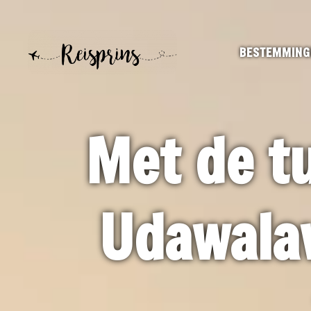
BESTEMMING
Met de tu
Udawalaw