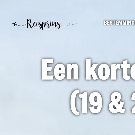
BESTEMMING
Een kort
(19 &