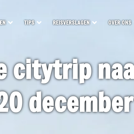
EN
TIPS
REISVERSLAGEN
OVER ONS
e citytrip na
 20 december