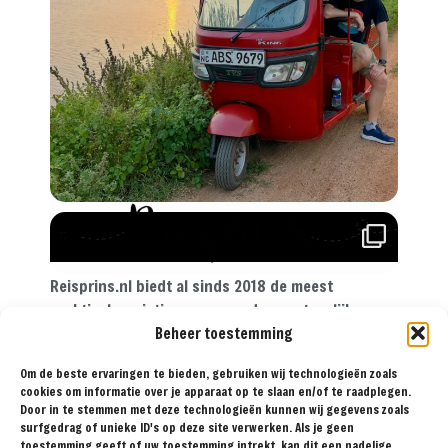
Reisprins.nl biedt al sinds 2018 de meest
praktische reistips aan voor de avontuurlijke
Beheer toestemming
reiziger. Met onze tips, reisroutes en
reisverslagen ga je met een gerust hart op reis!
Om de beste ervaringen te bieden, gebruiken wij technologieën zoals
cookies om informatie over je apparaat op te slaan en/of te raadplegen.
Door in te stemmen met deze technologieën kunnen wij gegevens zoals
surfgedrag of unieke ID's op deze site verwerken. Als je geen
BESTEMMINGEN
TIPS
REISVERSLAGEN
OVER
SAMENWERKEN
toestemming geeft of uw toestemming intrekt, kan dit een nadelige