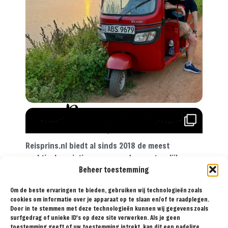
Reisprins.nl biedt al sinds 2018 de meest
praktische reistips aan voor de avontuurlijke
Beheer toestemming
reiziger. Met onze tips, reisroutes en
reisverslagen ga je met een gerust hart op reis!
Om de beste ervaringen te bieden, gebruiken wij technologieën zoals
cookies om informatie over je apparaat op te slaan en/of te raadplegen.
Door in te stemmen met deze technologieën kunnen wij gegevens zoals
surfgedrag of unieke ID's op deze site verwerken. Als je geen
BESTEMMINGEN
TIPS
REISVERSLAGEN
OVER
SAMENWERKEN
toestemming geeft of uw toestemming intrekt, kan dit een nadelige