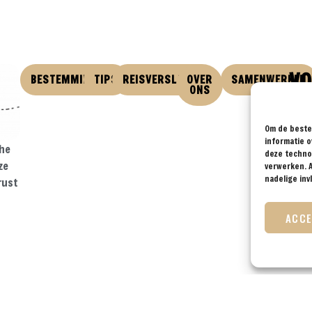
VO
BESTEMMINGEN
TIPS
REISVERSLAGEN
OVER
SAMENWERKEN
ONS
Om de beste 
informatie o
che
deze technol
ze
verwerken. A
nadelige in
rust
ACC
Disclaimer & Privacy Policy