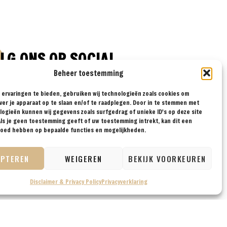
LG ONS OP SOCIAL
Beheer toestemming
ervaringen te bieden, gebruiken wij technologieën zoals cookies om
ver je apparaat op te slaan en/of te raadplegen. Door in te stemmen met
ogieën kunnen wij gegevens zoals surfgedrag of unieke ID's op deze site
ls je geen toestemming geeft of uw toestemming intrekt, kan dit een
vloed hebben op bepaalde functies en mogelijkheden.
EPTEREN
WEIGEREN
BEKIJK VOORKEUREN
Disclaimer & Privacy Policy
Privacyverklaring