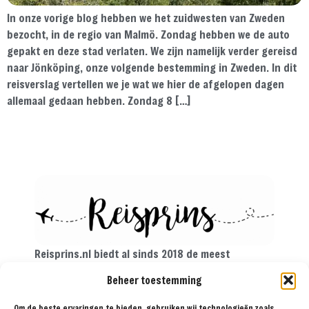
In onze vorige blog hebben we het zuidwesten van Zweden
bezocht, in de regio van Malmö. Zondag hebben we de auto
gepakt en deze stad verlaten. We zijn namelijk verder gereisd
naar Jönköping, onze volgende bestemming in Zweden. In dit
reisverslag vertellen we je wat we hier de afgelopen dagen
allemaal gedaan hebben. Zondag 8 […]
Reisprins.nl biedt al sinds 2018 de meest
praktische reistips aan voor de avontuurlijke
Beheer toestemming
reiziger. Met onze tips, reisroutes en
reisverslagen ga je met een gerust hart op reis!
Om de beste ervaringen te bieden, gebruiken wij technologieën zoals