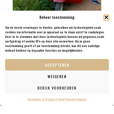
Beheer toestemming
Om de beste ervaringen te bieden, gebruiken wij technologieën zoals
cookies om informatie over je apparaat op te slaan en/of te raadplegen.
Door in te stemmen met deze technologieën kunnen wij gegevens zoals
Reisprins.nl biedt al sinds 2018 de meest
surfgedrag of unieke ID's op deze site verwerken. Als je geen
toestemming geeft of uw toestemming intrekt, kan dit een nadelige
praktische reistips aan voor de avontuurlijke
invloed hebben op bepaalde functies en mogelijkheden.
reiziger. Met onze tips, reisroutes en
reisverslagen ga je met een gerust hart op reis!
ACCEPTEREN
WEIGEREN
BEKIJK VOORKEUREN
BESTEMMINGEN
TIPS
REISVERSLAGEN
OVER
SAMENWERKEN
ONS
Disclaimer & Privacy Policy
Privacyverklaring
VOLG ONS OP SOCIAL