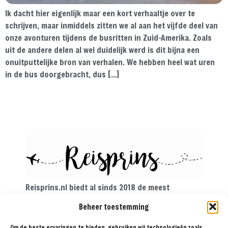
Ik dacht hier eigenlijk maar een kort verhaaltje over te
schrijven, maar inmiddels zitten we al aan het vijfde deel van
onze avonturen tijdens de busritten in Zuid-Amerika. Zoals
uit de andere delen al wel duidelijk werd is dit bijna een
onuitputtelijke bron van verhalen. We hebben heel wat uren
in de bus doorgebracht, dus […]
Reisprins.nl biedt al sinds 2018 de meest
praktische reistips aan voor de avontuurlijke
Beheer toestemming
reiziger. Met onze tips, reisroutes en
reisverslagen ga je met een gerust hart op reis!
Om de beste ervaringen te bieden, gebruiken wij technologieën zoals