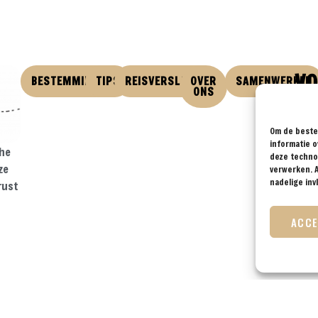
VO
BESTEMMINGEN
TIPS
REISVERSLAGEN
OVER
SAMENWERKEN
ONS
Om de beste 
informatie o
che
deze technol
ze
verwerken. A
nadelige in
rust
ACC
Disclaimer & Privacy Policy