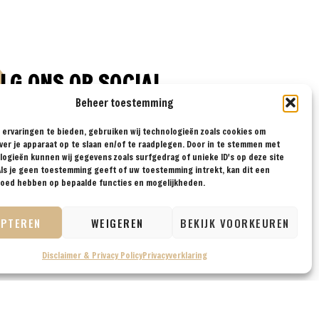
LG ONS OP SOCIAL
Beheer toestemming
ervaringen te bieden, gebruiken wij technologieën zoals cookies om
ver je apparaat op te slaan en/of te raadplegen. Door in te stemmen met
ogieën kunnen wij gegevens zoals surfgedrag of unieke ID's op deze site
ls je geen toestemming geeft of uw toestemming intrekt, kan dit een
vloed hebben op bepaalde functies en mogelijkheden.
EPTEREN
WEIGEREN
BEKIJK VOORKEUREN
Disclaimer & Privacy Policy
Privacyverklaring