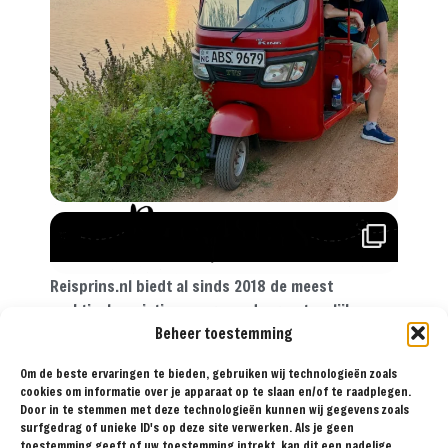
Reisprins.nl biedt al sinds 2018 de meest
praktische reistips aan voor de avontuurlijke
Beheer toestemming
reiziger. Met onze tips, reisroutes en
reisverslagen ga je met een gerust hart op reis!
Om de beste ervaringen te bieden, gebruiken wij technologieën zoals
cookies om informatie over je apparaat op te slaan en/of te raadplegen.
Door in te stemmen met deze technologieën kunnen wij gegevens zoals
surfgedrag of unieke ID's op deze site verwerken. Als je geen
BESTEMMINGEN
TIPS
REISVERSLAGEN
OVER
SAMENWERKEN
toestemming geeft of uw toestemming intrekt, kan dit een nadelige