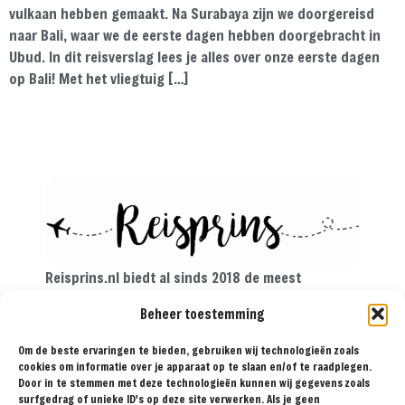
vulkaan hebben gemaakt. Na Surabaya zijn we doorgereisd
naar Bali, waar we de eerste dagen hebben doorgebracht in
Ubud. In dit reisverslag lees je alles over onze eerste dagen
op Bali! Met het vliegtuig […]
Reisprins.nl biedt al sinds 2018 de meest
praktische reistips aan voor de avontuurlijke
Beheer toestemming
reiziger. Met onze tips, reisroutes en
reisverslagen ga je met een gerust hart op reis!
Om de beste ervaringen te bieden, gebruiken wij technologieën zoals
cookies om informatie over je apparaat op te slaan en/of te raadplegen.
Door in te stemmen met deze technologieën kunnen wij gegevens zoals
surfgedrag of unieke ID's op deze site verwerken. Als je geen
BESTEMMINGEN
TIPS
REISVERSLAGEN
OVER
SAMENWERKEN