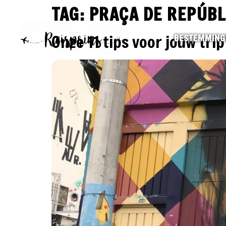
TAG:
PRAÇA DE REPÚBL
Onze 11 tips voor jouw tri
BESTEMMING