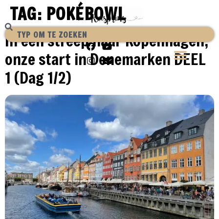
TAG:
POKÉBOWL
In één streep naar Kopenhagen,
onze start in Denemarken DEEL
1 (Dag 1/2)