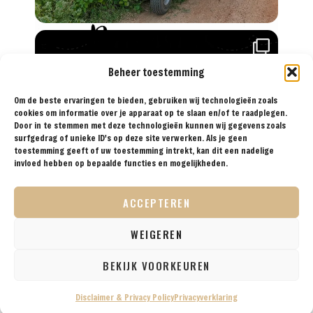
Beheer toestemming
Reisprins.nl biedt al sinds 2018 de meest
praktische reistips aan voor de avontuurlijke
Om de beste ervaringen te bieden, gebruiken wij technologieën zoals
cookies om informatie over je apparaat op te slaan en/of te raadplegen.
reiziger. Met onze tips, reisroutes en
Door in te stemmen met deze technologieën kunnen wij gegevens zoals
reisverslagen ga je met een gerust hart op reis!
surfgedrag of unieke ID's op deze site verwerken. Als je geen
toestemming geeft of uw toestemming intrekt, kan dit een nadelige
invloed hebben op bepaalde functies en mogelijkheden.
ACCEPTEREN
BESTEMMINGEN
TIPS
REISVERSLAGEN
OVER
SAMENWERKEN
ONS
WEIGEREN
VOLG ONS OP SOCIAL
BEKIJK VOORKEUREN
Disclaimer & Privacy Policy
Privacyverklaring