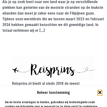
Als je op zoek bent naar een land waar je op verschillende
plekken kan genieten van de mooiste stranden op de leukste
eilanden dan moet je zeker eens naar de Filipijnen gaan.
Tijdens onze wereldreis die we tussen maart 2023 en februari
2024 hebben gemaakt bezochten we dit geweldige land. In
totaal verbleven wij er […]
Reisprins.nl biedt al sinds 2018 de meest
praktische reistips aan voor de avontuurlijke
Beheer toestemming
reiziger. Met onze tips, reisroutes en
reisverslagen ga je met een gerust hart op reis!
Om de beste ervaringen te bieden, gebruiken wij technologieën zoals
cookies om informatie over je apparaat op te slaan en/of te raadplegen.