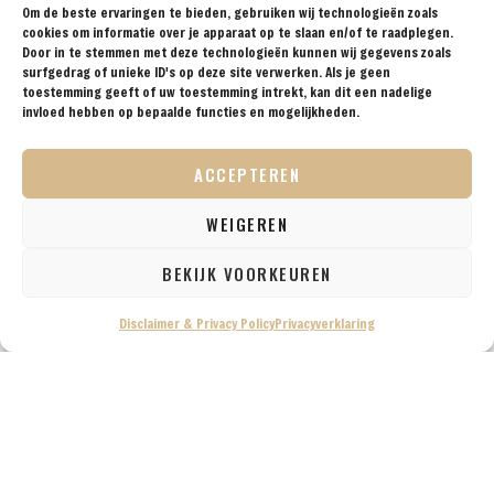
praktische reistips aan voor de avontuurlijke
Om de beste ervaringen te bieden, gebruiken wij technologieën zoals
reiziger. Met onze tips, reisroutes en
cookies om informatie over je apparaat op te slaan en/of te raadplegen.
reisverslagen ga je met een gerust hart op reis!
Door in te stemmen met deze technologieën kunnen wij gegevens zoals
surfgedrag of unieke ID's op deze site verwerken. Als je geen
toestemming geeft of uw toestemming intrekt, kan dit een nadelige
invloed hebben op bepaalde functies en mogelijkheden.
BESTEMMINGEN
TIPS
REISVERSLAGEN
OVER
SAMENWERKEN
ACCEPTEREN
ONS
VOLG ONS OP SOCIAL
WEIGEREN
BEKIJK VOORKEUREN
Disclaimer & Privacy Policy
Privacyverklaring
© 2026 Reisprins — Alle rechten voorbehouden /
Disclaimer & Privacy Policy