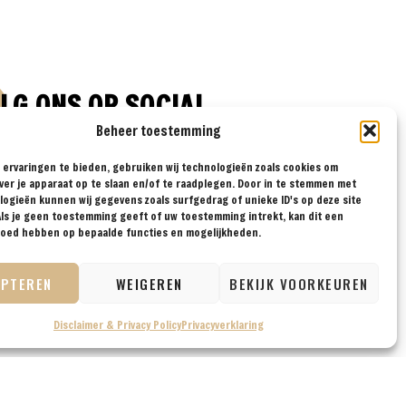
LG ONS OP SOCIAL
Beheer toestemming
ervaringen te bieden, gebruiken wij technologieën zoals cookies om
ver je apparaat op te slaan en/of te raadplegen. Door in te stemmen met
ogieën kunnen wij gegevens zoals surfgedrag of unieke ID's op deze site
ls je geen toestemming geeft of uw toestemming intrekt, kan dit een
vloed hebben op bepaalde functies en mogelijkheden.
EPTEREN
WEIGEREN
BEKIJK VOORKEUREN
Disclaimer & Privacy Policy
Privacyverklaring