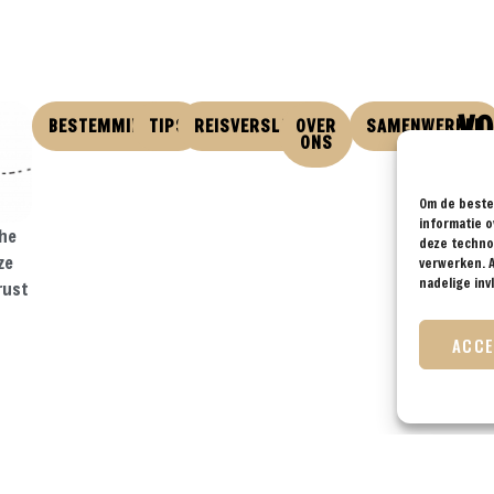
VO
BESTEMMINGEN
TIPS
REISVERSLAGEN
OVER
SAMENWERKEN
ONS
Om de beste 
informatie o
che
deze technol
ze
verwerken. A
nadelige in
rust
ACC
Disclaimer & Privacy Policy