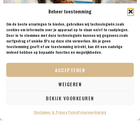
Beheer toestemming
Om de beste ervaringen te bieden, gebruiken wij technologieën zoals
cookies om informatie over je apparaat op te slaan en/of te raadplegen.
Door in te stemmen met deze technologieën kunnen wij gegevens zoals
Helaas houdt het coronavirus nog altijd de wereld in
surfgedrag of unieke ID's op deze site verwerken. Als je geen
bedwang. Als fanatieke reizigers vinden we dit erg moeilijk en
toestemming geeft of uw toestemming intrekt, kan dit een nadelige
kunnen we dan ook niet wachten om weer op reis te gaan.
invloed hebben op bepaalde functies en mogelijkheden.
Vorig jaar hebben we er bewust voor gekozen om een aantal
citytrips te maken naar Rotterdam en Den Haag. Later dat jaar
ACCEPTEREN
wilden we […]
WEIGEREN
BEKIJK VOORKEUREN
Disclaimer & Privacy Policy
Privacyverklaring