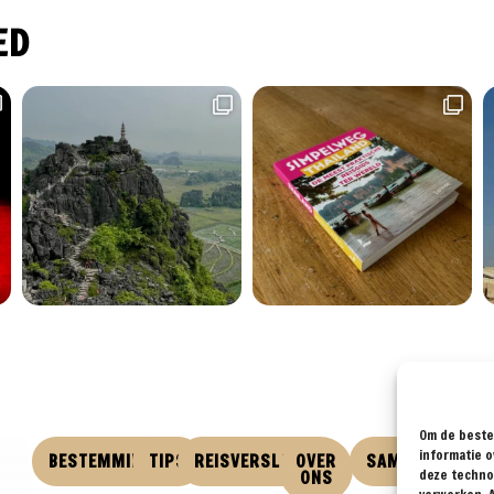
ED
Om de beste 
VO
informatie o
BESTEMMINGEN
TIPS
REISVERSLAGEN
OVER
SAMENWERKEN
deze technol
ONS