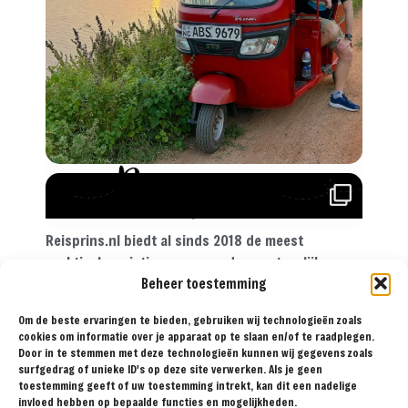
Reisprins.nl biedt al sinds 2018 de meest
praktische reistips aan voor de avontuurlijke
reiziger. Met onze tips, reisroutes en
Beheer toestemming
reisverslagen ga je met een gerust hart op reis!
Om de beste ervaringen te bieden, gebruiken wij technologieën zoals
cookies om informatie over je apparaat op te slaan en/of te raadplegen.
Door in te stemmen met deze technologieën kunnen wij gegevens zoals
surfgedrag of unieke ID's op deze site verwerken. Als je geen
BESTEMMINGEN
TIPS
REISVERSLAGEN
OVER
SAMENWERKEN
toestemming geeft of uw toestemming intrekt, kan dit een nadelige
ONS
invloed hebben op bepaalde functies en mogelijkheden.