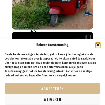
Beheer toestemming
Reisprins.nl biedt al sinds 2018 de meest
praktische reistips aan voor de avontuurlijke
Om de beste ervaringen te bieden, gebruiken wij technologieën zoals
cookies om informatie over je apparaat op te slaan en/of te raadplegen.
reiziger. Met onze tips, reisroutes en
Door in te stemmen met deze technologieën kunnen wij gegevens zoals
reisverslagen ga je met een gerust hart op reis!
surfgedrag of unieke ID's op deze site verwerken. Als je geen
toestemming geeft of uw toestemming intrekt, kan dit een nadelige
invloed hebben op bepaalde functies en mogelijkheden.
ACCEPTEREN
BESTEMMINGEN
TIPS
REISVERSLAGEN
OVER
SAMENWERKEN
ONS
WEIGEREN
VOLG ONS OP SOCIAL