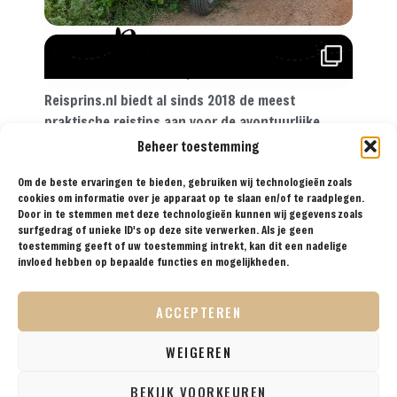
Reisprins.nl biedt al sinds 2018 de meest
praktische reistips aan voor de avontuurlijke
reiziger. Met onze tips, reisroutes en
Beheer toestemming
reisverslagen ga je met een gerust hart op reis!
Om de beste ervaringen te bieden, gebruiken wij technologieën zoals
cookies om informatie over je apparaat op te slaan en/of te raadplegen.
Door in te stemmen met deze technologieën kunnen wij gegevens zoals
surfgedrag of unieke ID's op deze site verwerken. Als je geen
BESTEMMINGEN
TIPS
REISVERSLAGEN
OVER
SAMENWERKEN
ONS
toestemming geeft of uw toestemming intrekt, kan dit een nadelige
invloed hebben op bepaalde functies en mogelijkheden.
VOLG ONS OP SOCIAL
ACCEPTEREN
WEIGEREN
© 2026 Reisprins — Alle rechten voorbehouden /
BEKIJK VOORKEUREN