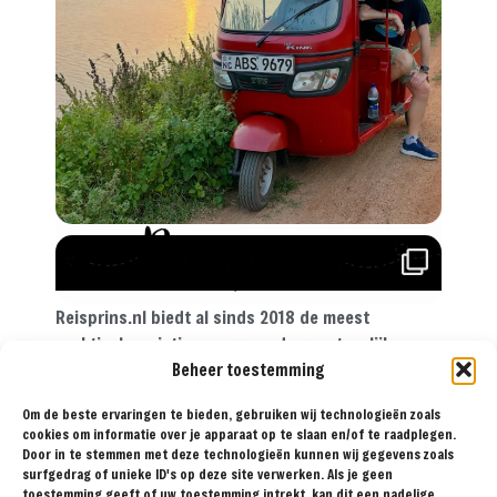
Reisprins.nl biedt al sinds 2018 de meest
praktische reistips aan voor de avontuurlijke
Beheer toestemming
reiziger. Met onze tips, reisroutes en
reisverslagen ga je met een gerust hart op reis!
Om de beste ervaringen te bieden, gebruiken wij technologieën zoals
cookies om informatie over je apparaat op te slaan en/of te raadplegen.
Door in te stemmen met deze technologieën kunnen wij gegevens zoals
surfgedrag of unieke ID's op deze site verwerken. Als je geen
BESTEMMINGEN
TIPS
REISVERSLAGEN
OVER
SAMENWERKEN
toestemming geeft of uw toestemming intrekt, kan dit een nadelige