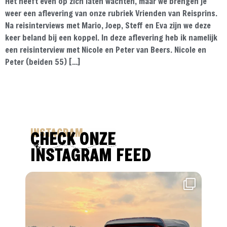
Het heeft even op zich laten wachten, maar we brengen je
weer een aflevering van onze rubriek Vrienden van Reisprins.
Na reisinterviews met Mario, Joep, Steff en Eva zijn we deze
keer beland bij een koppel. In deze aflevering heb ik namelijk
een reisinterview met Nicole en Peter van Beers. Nicole en
Peter (beiden 55) […]
INSTAGRAM
CHECK ONZE
INSTAGRAM FEED