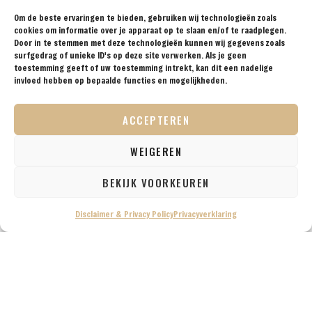
praktische reistips aan voor de avontuurlijke
Om de beste ervaringen te bieden, gebruiken wij technologieën zoals
reiziger. Met onze tips, reisroutes en
cookies om informatie over je apparaat op te slaan en/of te raadplegen.
reisverslagen ga je met een gerust hart op reis!
Door in te stemmen met deze technologieën kunnen wij gegevens zoals
surfgedrag of unieke ID's op deze site verwerken. Als je geen
toestemming geeft of uw toestemming intrekt, kan dit een nadelige
invloed hebben op bepaalde functies en mogelijkheden.
BESTEMMINGEN
TIPS
REISVERSLAGEN
OVER
SAMENWERKEN
ACCEPTEREN
ONS
VOLG ONS OP SOCIAL
WEIGEREN
BEKIJK VOORKEUREN
Disclaimer & Privacy Policy
Privacyverklaring
© 2026 Reisprins — Alle rechten voorbehouden /
Disclaimer & Privacy Policy