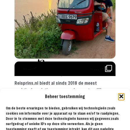
Reisprins.nl biedt al sinds 2018 de meest
praktische reistips aan voor de avontuurlijke
Beheer toestemming
reiziger. Met onze tips, reisroutes en
reisverslagen ga je met een gerust hart op reis!
Om de beste ervaringen te bieden, gebruiken wij technologieën zoals
cookies om informatie over je apparaat op te slaan en/of te raadplegen.
Door in te stemmen met deze technologieën kunnen wij gegevens zoals
surfgedrag of unieke ID's op deze site verwerken. Als je geen
BESTEMMINGEN
TIPS
REISVERSLAGEN
OVER
SAMENWERKEN
toestemming geeft of uw toestemming intrekt, kan dit een nadelige