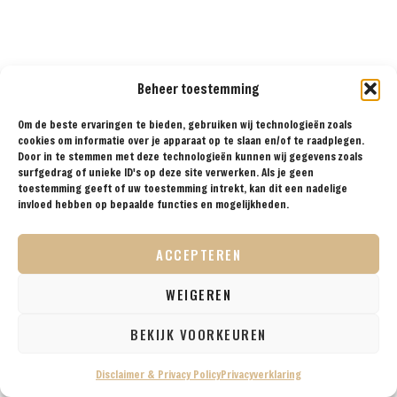
Beheer toestemming
Om de beste ervaringen te bieden, gebruiken wij technologieën zoals
cookies om informatie over je apparaat op te slaan en/of te raadplegen.
Door in te stemmen met deze technologieën kunnen wij gegevens zoals
surfgedrag of unieke ID's op deze site verwerken. Als je geen
toestemming geeft of uw toestemming intrekt, kan dit een nadelige
invloed hebben op bepaalde functies en mogelijkheden.
Klik om
marketing
ACCEPTEREN
cookies te
accepteren
WEIGEREN
en deze
inhoud in te
BEKIJK VOORKEUREN
WAT IS ER TE ZIEN EN
schakelen
TE DOEN IN
Disclaimer & Privacy Policy
Privacyverklaring
HOLAMBRA?