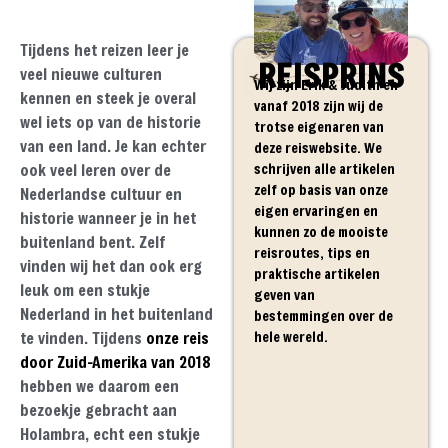
Tijdens het reizen leer je
REISPRINS
veel nieuwe culturen
Wij zijn Erik & Judith en
kennen en steek je overal
vanaf 2018 zijn wij de
wel iets op van de historie
trotse eigenaren van
van een land. Je kan echter
deze reiswebsite. We
schrijven alle artikelen
ook veel leren over de
zelf op basis van onze
Nederlandse cultuur en
eigen ervaringen en
historie wanneer je in het
kunnen zo de mooiste
buitenland bent. Zelf
reisroutes, tips en
vinden wij het dan ook erg
praktische artikelen
leuk om een stukje
geven van
Nederland in het buitenland
bestemmingen over de
hele wereld.
te vinden. Tijdens
onze reis
door Zuid-Amerika van 2018
hebben we daarom een
bezoekje gebracht aan
Holambra, echt een stukje