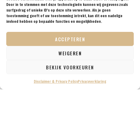
Door in te stemmen met deze technologieën kunnen wij gegevens zoals
surfgedrag of unieke ID's op deze site verwerken. Als je geen
toestemming geeft of uw toestemming intrekt, kan dit een nadelige
invloed hebben op bepaalde functies en mogelijkheden.
ACCEPTEREN
WEIGEREN
BEKIJK VOORKEUREN
Disclaimer & Privacy Policy
Privacyverklaring
Boeken zijn niet de enige producten die we uittesten
en als tips geven op onze website. Na jarenlang de
wereld rondtrekken hebben we inmiddels wel enige
ervaring met handige en mooie producten. Deze
producten testen we dan ook graag uit en bespreken
we op onze website.