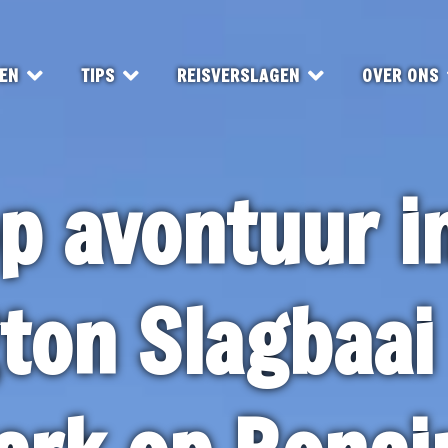
EN
TIPS
REISVERSLAGEN
OVER ONS
p avontuur i
ton Slagbaai 