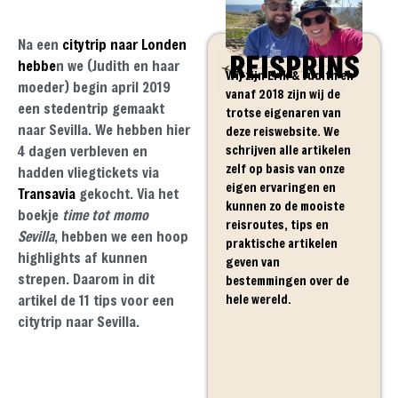
Na een
citytrip naar Londen
REISPRINS
hebbe
n we (Judith en haar
Wij zijn Erik & Judith en
moeder) begin april 2019
vanaf 2018 zijn wij de
een stedentrip gemaakt
trotse eigenaren van
naar Sevilla. We hebben hier
deze reiswebsite. We
schrijven alle artikelen
4 dagen verbleven en
zelf op basis van onze
hadden vliegtickets via
eigen ervaringen en
Transavia
gekocht. Via het
kunnen zo de mooiste
boekje
time tot momo
reisroutes, tips en
Sevilla
, hebben we een hoop
praktische artikelen
highlights af kunnen
geven van
strepen. Daarom in dit
bestemmingen over de
hele wereld.
artikel de 11 tips voor een
citytrip naar Sevilla.