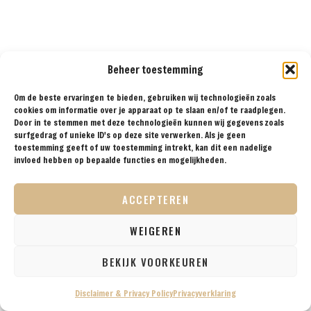
Beheer toestemming
Om de beste ervaringen te bieden, gebruiken wij technologieën zoals
cookies om informatie over je apparaat op te slaan en/of te raadplegen.
Door in te stemmen met deze technologieën kunnen wij gegevens zoals
surfgedrag of unieke ID's op deze site verwerken. Als je geen
toestemming geeft of uw toestemming intrekt, kan dit een nadelige
3. JARDINES DE
invloed hebben op bepaalde functies en mogelijkheden.
MURILLO
ACCEPTEREN
WEIGEREN
BEKIJK VOORKEUREN
Disclaimer & Privacy Policy
Privacyverklaring
Jardines de